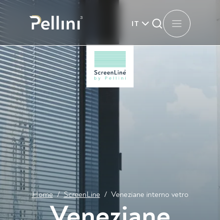
IT
Home
/
ScreenLine
/
Veneziane interno vetro
Veneziane