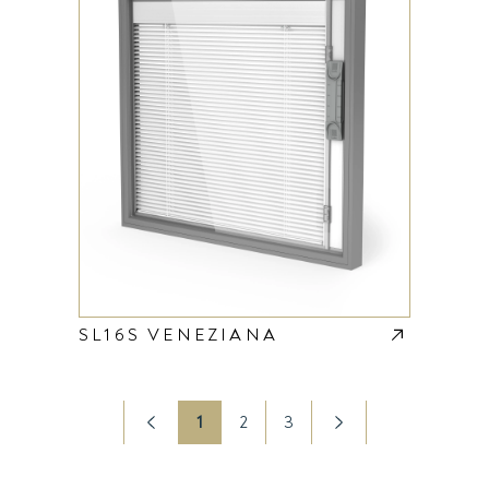
SL16S VENEZIANA
1
2
3