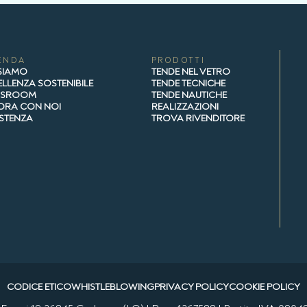
ENDA
PRODOTTI
 SIAMO
TENDE NEL VETRO
LLENZA SOSTENIBILE
TENDE TECNICHE
WSROOM
TENDE NAUTICHE
ORA CON NOI
REALIZZAZIONI
ISTENZA
TROVA RIVENDITORE
CODICE ETICO
WHISTLEBLOWING
PRIVACY POLICY
COOKIE POLICY