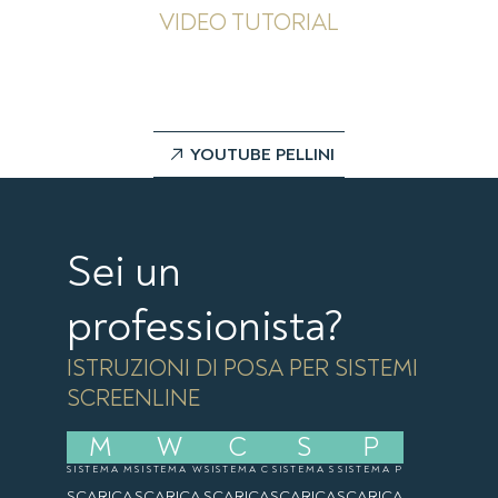
VIDEO TUTORIAL
Nel nostro canale youtube trovi tutti i tutorial
che permettono di risolvere in autonomia le
problematiche più comuni
YOUTUBE PELLINI
Sei un
professionista?
ISTRUZIONI DI POSA PER SISTEMI
SCREENLINE
M
W
C
S
P
SISTEMA M
SISTEMA W
SISTEMA C
SISTEMA S
SISTEMA P
SCARICA
SCARICA
SCARICA
SCARICA
SCARICA