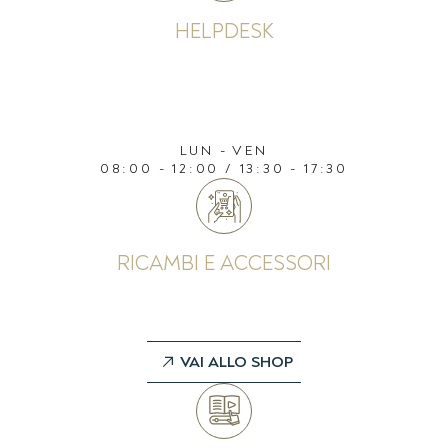
HELPDESK
Per assistenza telefontica da parte dei nostri
tecnici chiama il numero verde
800 946476
LUN - VEN
08:00 - 12:00 / 13:30 - 17:30
RICAMBI E ACCESSORI
Al nostro portale dedicato puoi acquistare
ricambi o accessori dei prodotti Pellini
VAI ALLO SHOP