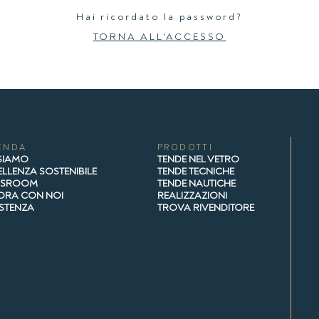
Hai ricordato la password?
TORNA ALL'ACCESSO
ENDA
PRODOTTI
 SIAMO
TENDE NEL VETRO
LLENZA SOSTENIBILE
TENDE TECNICHE
WSROOM
TENDE NAUTICHE
ORA CON NOI
REALIZZAZIONI
ISTENZA
TROVA RIVENDITORE