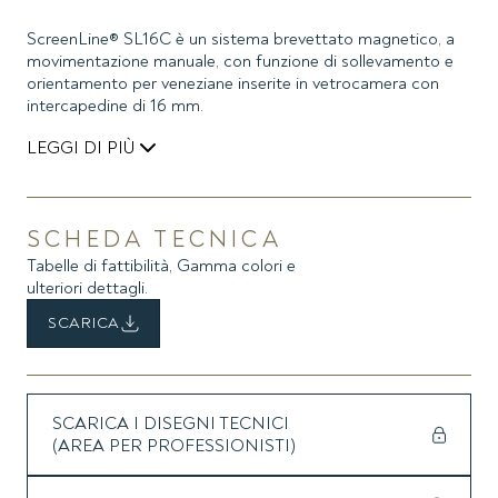
ScreenLine® SL16C è un sistema brevettato magnetico, a
movimentazione manuale, con funzione di sollevamento e
orientamento per veneziane inserite in vetrocamera con
intercapedine di 16 mm.
LEGGI DI PIÙ
Il comando esterno applicato sul vetro a mezzo adesivo ad
alta resistenza contiene una corda, chiusa ad anello, ed un
magnete, che interfaccia in modo perfetto col giunto
SCHEDA TECNICA
magnetico del comando interno, completamente inserito
Tabelle di fattibilità, Gamma colori e
nel cassonetto. Il movimento impresso alla corda fa ruotare
ulteriori dettagli.
i magneti che attivano la tenda.
SCARICA
La corda è tenuta in tensione con apposito tendicorda
applicato al vetro.
Particolarmente indicato per il settore residenziale, il
SCARICA I DISEGNI TECNICI
sistema SL16C veneziana non conosce tuttavia limitazioni
(AREA PER PROFESSIONISTI)
d’applicazione.
Garantisce nel tempo le caratteristiche d’isolamento della