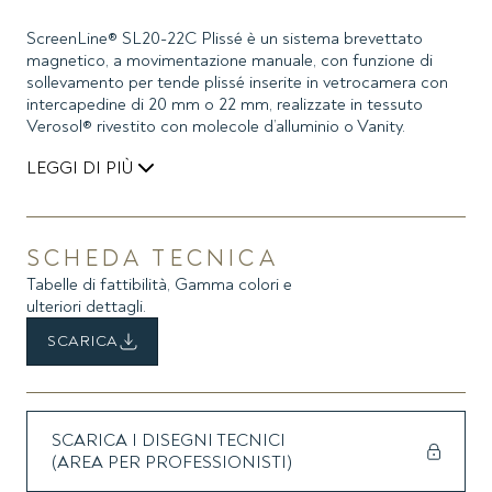
ScreenLine® SL20-22C Plissé è un sistema brevettato
magnetico, a movimentazione manuale, con funzione di
sollevamento per tende plissé inserite in vetrocamera con
intercapedine di 20 mm o 22 mm, realizzate in tessuto
Verosol® rivestito con molecole d’alluminio o Vanity.
LEGGI DI PIÙ
Il comando esterno applicato sul vetro a mezzo adesivo ad
alta resistenza contiene una corda, chiusa ad anello, ed un
magnete, che interfaccia in modo perfetto col giunto
SCHEDA TECNICA
magnetico del comando interno, completamente inserito
Tabelle di fattibilità, Gamma colori e
nel cassonetto. Il movimento impresso alla corda fa ruotare
ulteriori dettagli.
i magneti che attivano la tenda.
SCARICA
La corda è tenuta in tensione con apposito tendicorda
applicato al vetro.
Particolarmente indicato per facciate strutturali, il sistema
SCARICA I DISEGNI TECNICI
SL20- 22C plissé non conosce tuttavia limitazioni
(AREA PER PROFESSIONISTI)
d’applicazione.