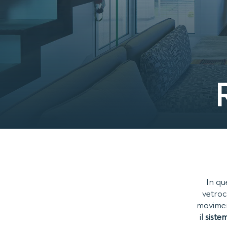
In qu
vetroc
movimen
il
siste