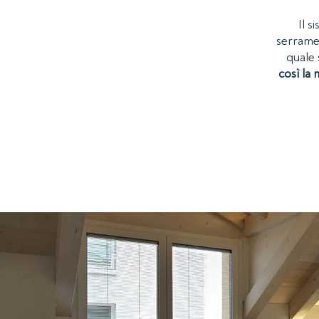
Il s
serrame
quale 
così la