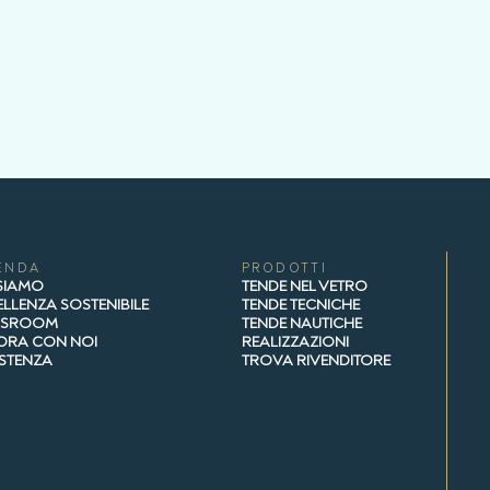
ENDA
PRODOTTI
 SIAMO
TENDE NEL VETRO
LLENZA SOSTENIBILE
TENDE TECNICHE
WSROOM
TENDE NAUTICHE
ORA CON NOI
REALIZZAZIONI
ISTENZA
TROVA RIVENDITORE