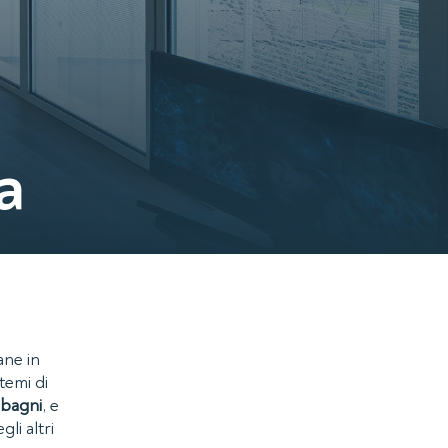
a
ane in
temi di
i
bagni
, e
li altri