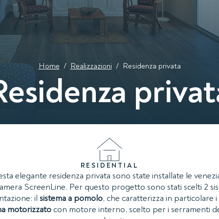
Home
/
Realizzazioni
/
Residenza privata
Residenza privat
RESIDENTIAL
esta elegante residenza privata sono state installate le venezi
amera ScreenLine. Per questo progetto sono stati scelti 2 sis
tazione: il
sistema a pomolo
, che caratterizza in particolare 
ma motorizzato
con motore interno, scelto per i serramenti deg