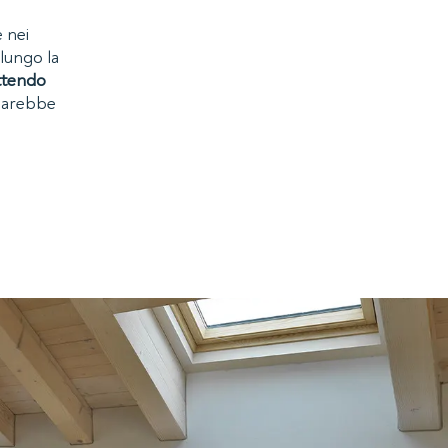
e nei
 lungo la
ttendo
 sarebbe