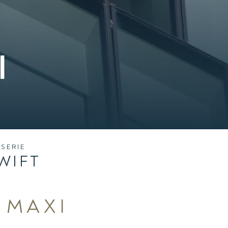
I
SERIE
WIFT
 MAXI