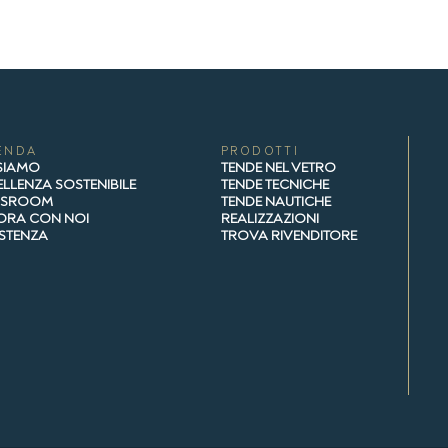
ENDA
PRODOTTI
 SIAMO
TENDE NEL VETRO
LLENZA SOSTENIBILE
TENDE TECNICHE
WSROOM
TENDE NAUTICHE
ORA CON NOI
REALIZZAZIONI
ISTENZA
TROVA RIVENDITORE