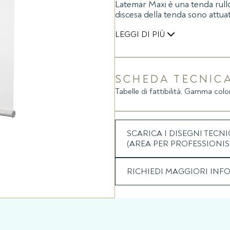
Latemar Maxi è una tenda rull
discesa della tenda sono attua
LEGGI DI PIÙ
La manovra di salita è allegge
Un finecorsa meccanico, present
posizione alta. Durante la fase
SCHEDA TECNIC
operazione di manutenzione, è 
Tabelle di fattibilità, Gamma colori
tramite apposita ghiera a scatto
scaricamento della stessa.
SCARICA I DISEGNI TECNI
(AREA PER PROFESSIONIS
RICHIEDI MAGGIORI INF