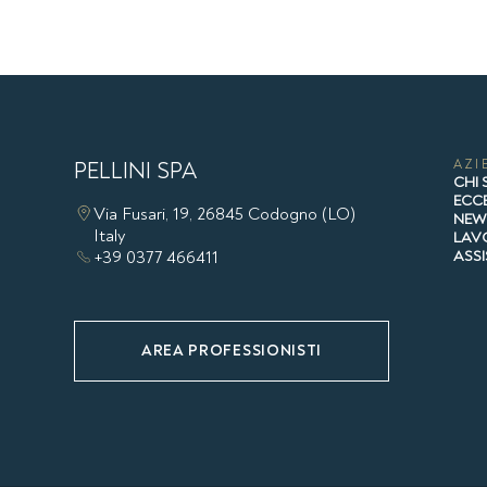
PELLINI SPA
AZI
CHI
ECCE
Via Fusari, 19, 26845 Codogno (LO)
NE
Italy
LAV
+39 0377 466411
ASS
AREA PROFESSIONISTI