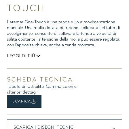
TOUCH
Latemar One-Touch è una tenda rullo a movimentazione
manuale. Una molla dotata di frizione, collocata nel tubo di
avvolgimento, consente di sollevare la tenda a velocità di
salita costante; la tensione della molla può essere regolata,
con l’apposita chiave, anche a tenda montata.
LEGGI DI PIÙ
Per lo svolgimento del tessuto e la discesa della tenda è
necessario utilizzare la catenella collegata al sostegno
laterale.
SCHEDA TECNICA
Il modello Latemar One-Touch è estremamente compatto,
Tabelle di fattibilità, Gamma colori e
di facile e veloce installazione. Tra gli accessori, una
ulteriori dettagli.
mantovana in alluminio estruso permette la copertura della
tenda avvolta, proteggendola dagli agenti esterni.
SCARICA
SCARICA I DISEGNI TECNICI