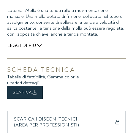
Latemar Molla è una tenda rullo a movimentazione
manuale. Una molla dotata di frizione, collocata nel tubo di
avvolgimento, consente di sollevare la tenda a velocità di
salita costante; la tensione della molla può essere regolata,
con l’apposita chiave, anche a tenda montata.
LEGGI DI PIÙ
Tirando la nappina collegata al fondale è possibile svolgere
il tessuto ed abbassare la tenda.
SCHEDA TECNICA
Il modello Latemar Molla è estremamente compatto, di
Tabelle di fattibilità, Gamma colori e
facile e veloce installazione. Tra gli accessori, una
ulteriori dettagli.
mantovana in alluminio estruso permette la copertura della
tenda avvolta, proteggendola dagli agenti esterni.
SCARICA
SCARICA I DISEGNI TECNICI
(AREA PER PROFESSIONISTI)