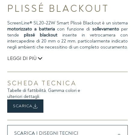
PLISSÉ BLACKOUT
ScreenLine® SL20-22W Smart Plissé Blackout è un sistema
motorizzato a batteria
con funzione di
sollevamento
per
tende
plissé blackout
inserite in vetrocamera con
intercapedine di 20 mm o 22 mm, particolarmente indicato
negli ambienti che necessitino di un completo oscuramento.
LEGGI DI PIÙ
La movimentazione della tenda avviene tramite un
dispositivo di controllo touch applicato al vetro o alla
finestra, oppure mediante telecomando (opzionale). La
SCHEDA TECNICA
batteria è ricaricabile in due modi alternativi, a scelta:
Tabelle di fattibilità, Gamma colori e
mediante
caricabatteria
micro-USB o, in maniera
ulteriori dettagli.
continuativa ed autonoma, tramite un
pannello fotovoltaico
esterno
.
SCARICA
Di posa facile ed immediata, si applica ad ogni tipo di
serramento, anche preesistente; non ha fili da collegare o
contatti elettrici; lo spessore del vetro interno non è
SCARICA I DISEGNI TECNICI