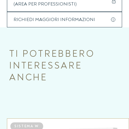
vincolante. ScreenLine® SL20-22W si pone a metà strada
(AREA PER PROFESSIONISTI)
tra un sistema manuale ed un tradizionale sistema
motorizzato. Nella versione con pannello fotovoltaico,
inoltre, comporta evidenti vantaggi sul piano del
risparmio
RICHIEDI MAGGIORI INFORMAZIONI
energetico
.
Il sistema è fornito standard con canalina
warm edge
nera
(RAL 9005) per ridurre l’apporto di luce riflessa e favorire
l’oscuramento totale.
TI POTREBBERO
ll modulo matteria è dotato del trattamento brevettato
Sanitized® al vetro di borofosfato d’argento come
INTERESSARE
sostanza attiva biocida, che gli conferisce una protezione
antimicrobica duratura nel tempo.
ANCHE
Garantisce nel tempo le caratteristiche d’isolamento del
vetrocamera, con protezione da sporco e agenti
atmosferici.
SISTEMA W