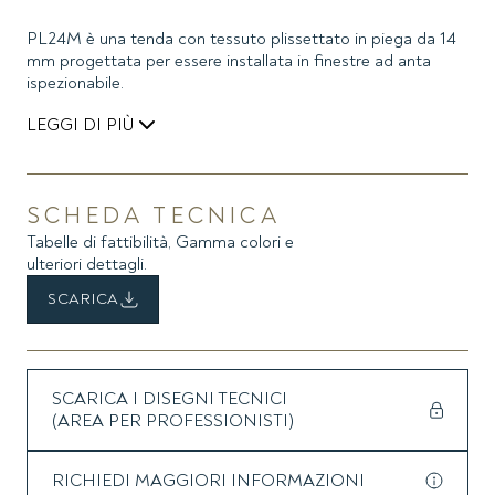
PL24M è una tenda con tessuto plissettato in piega da 14
mm progettata per essere installata in finestre ad anta
ispezionabile.
LEGGI DI PIÙ
Il sollevamento e la discesa della tenda sono realizzati
attraverso un motore brushless 24V DC interno al
cassonetto, caratterizzato da estrema silenziosità e
SCHEDA TECNICA
affidabilità nel tempo grazie all’assenza di spazzole. Il
Tabelle di fattibilità, Gamma colori e
motore è dotato di sensori Hall, che forniscono
ulteriori dettagli.
all’elettronica di regolazione le precise informazioni di
posizione e assicurano il massimo sincronismo tra più
SCARICA
tende, indipendentemente dalle loro dimensioni e dal loro
peso. I finecorsa virtuali, settati in autoapprendimento,
consentono un arresto della corsa della tenda senza forzare
inutilmente i componenti della stessa (corde e finecorsa
SCARICA I DISEGNI TECNICI
meccanico contenuto nel cassonetto).
(AREA PER PROFESSIONISTI)
RICHIEDI MAGGIORI INFORMAZIONI