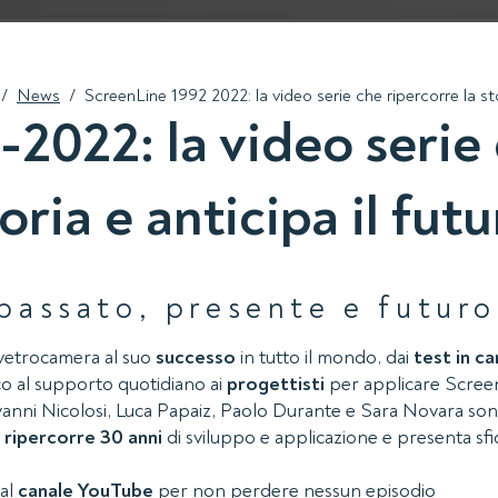
/
News
/
ScreenLine 1992 2022: la video serie che ripercorre la sto
2022: la video serie 
oria e anticipa il fut
passato, presente e futuro
 vetrocamera al suo
successo
in tutto il mondo, dai
test in ca
co al supporto quotidiano ai
progettisti
per applicare Scree
anni Nicolosi, Luca Papaiz, Paolo Durante e Sara Novara sono 
e
ripercorre 30 anni
di sviluppo e applicazione e presenta sf
 al
canale YouTube
per non perdere nessun episodio