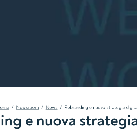
ome
/
Newsroom
/
News
/
Rebranding e nuova strategia digita
ng e nuova strategia