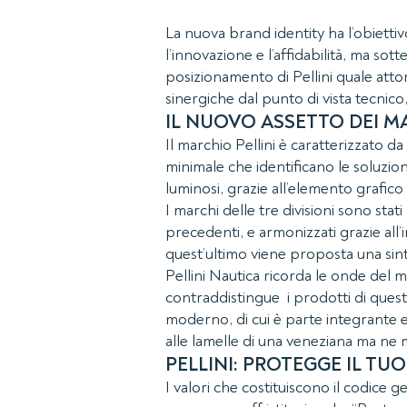
La nuova brand identity ha l’obiettiv
l’innovazione e l’affidabilità, ma sot
posizionamento di Pellini quale attor
sinergiche dal punto di vista tecnico
IL NUOVO ASSETTO DEI M
Il marchio Pellini è caratterizzato d
minimale che identificano le soluzioni
luminosi, grazie all’elemento grafico
I marchi delle tre divisioni sono st
precedenti, e armonizzati grazie all
quest’ultimo viene proposta una sinte
Pellini Nautica ricorda le onde del 
contraddistingue i prodotti di questa
moderno, di cui è parte integrante ed
alle lamelle di una veneziana ma ne mi
PELLINI: PROTEGGE IL T
I valori che costituiscono il codice ge