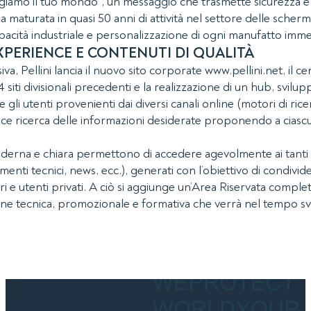
ggiamo il tuo mondo”, un messaggio che trasmette sicurezza e 
za maturata in quasi 50 anni di attività nel settore delle scher
pacità industriale e personalizzazione di ogni manufatto imm
XPERIENCE E CONTENUTI DI QUALITÀ
siva, Pellini lancia il nuovo sito corporate www.pellini.net, il 
siti divisionali precedenti e la realizzazione di un hub, svil
 gli utenti provenienti dai diversi canali online (motori di ri
ice ricerca delle informazioni desiderate proponendo a ciascu
moderna e chiara permettono di accedere agevolmente ai tanti 
menti tecnici, news, ecc.), generati con l’obiettivo di condivid
tori e utenti privati. A ciò si aggiunge un’Area Riservata compl
ione tecnica, promozionale e formativa che verrà nel tempo sv