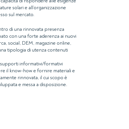
capacità di rispondere alle esigenze
mature solari e all’organizzazione
esso sul mercato.
centro di una rinnovata presenza
uppato con una forte aderenza ai nuovi
cerca, social, DEM, magazine online,
na tipologia di utenza contenuti
supporti informativi/formativi
ere il know-how e fornire materiali e
etamente rinnovata, il cui scopo è
iluppata e messa a disposizione.