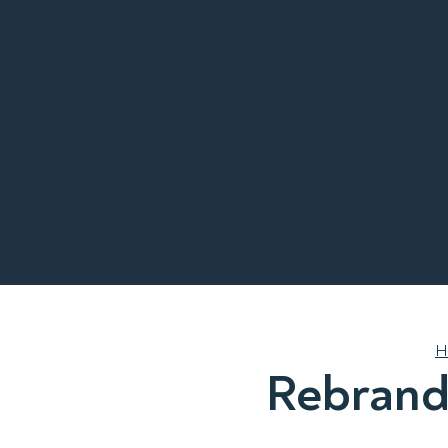
H
Rebrandi