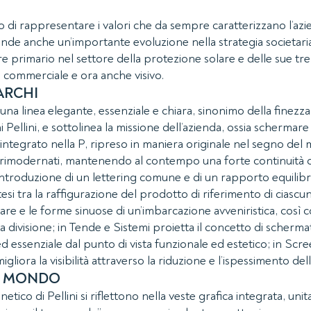
o di rappresentare i valori che da sempre caratterizzano l’azie
tende anche un’importante evoluzione nella strategia societaria,
e primario nel settore della protezione solare e delle sue tre
, commerciale e ora anche visivo.
ARCHI
a una linea elegante, essenziale e chiara, sinonimo della finezz
 Pellini, e sottolinea la missione dell’azienda, ossia schermare 
 integrato nella P, ripreso in maniera originale nel segno del 
ati rimodernati, mantenendo al contempo una forte continuità 
’introduzione di un lettering comune e di un rapporto equilib
si tra la raffigurazione del prodotto di riferimento di ciascuna
mare e le forme sinuose di un’imbarcazione avveniristica, così
 divisione; in Tende e Sistemi proietta il concetto di schermatu
 essenziale dal punto di vista funzionale ed estetico; in Scree
gliora la visibilità attraverso la riduzione e l’ispessimento dell
UO MONDO
netico di Pellini si riflettono nella veste grafica integrata, un