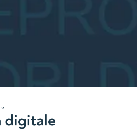
le
 digitale