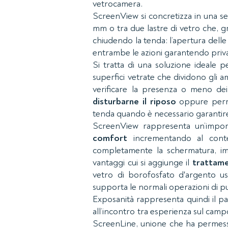
vetrocamera.
ScreenView si concretizza in una ser
mm o tra due lastre di vetro che, 
chiudendo la tenda: l’apertura delle 
entrambe le azioni garantendo priva
Si tratta di una soluzione ideale 
superfici vetrate che dividono gli a
verificare la presenza o meno dei 
disturbarne il riposo
oppure permet
tenda quando è necessario garantire 
ScreenView rappresenta un’impo
comfort
incrementando al contem
completamente la schermatura, imp
vantaggi cui si aggiunge il
trattame
vetro di borofosfato d'argento usa
supporta le normali operazioni di pu
Exposanità rappresenta quindi il pa
all’incontro tra esperienza sul camp
ScreenLine, unione che ha permess