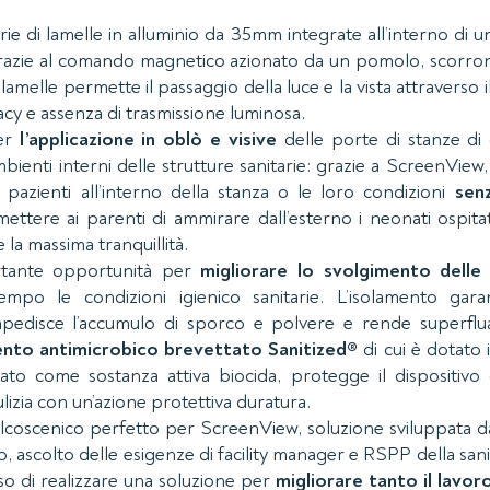
ie di lamelle in alluminio da 35mm integrate all’interno di 
grazie al comando magnetico azionato da un pomolo, scorron
lamelle permette il passaggio della luce e la vista attraverso
cy e assenza di trasmissione luminosa.
per
l’applicazione in oblò e visive
delle porte di stanze di 
mbienti interni delle strutture sanitarie: grazie a ScreenVie
pazienti all’interno della stanza o le loro condizioni
sen
tere ai parenti di ammirare dall’esterno i neonati ospitat
la massima tranquillità.
rtante opportunità per
migliorare lo svolgimento delle 
po le condizioni igienico sanitarie. L’isolamento gara
edisce l’accumulo di sporco e polvere e rende superflua q
nto antimicrobico brevettato Sanitized®
di cui è dotato
to come sostanza attiva biocida, protegge il dispositivo 
lizia con un’azione protettiva duratura.
lcoscenico perfetto per ScreenView, soluzione sviluppata dal
o, ascolto delle esigenze di facility manager e RSPP della sani
o di realizzare una soluzione per
migliorare tanto il lavor