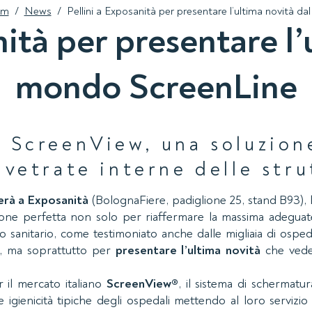
om
/
News
/
Pellini a Exposanità per presentare l’ultima novità 
nità per presentare l’
mondo ScreenLine
a ScreenView, una soluzion
 vetrate interne delle stru
perà a Exposanità
(BolognaFiere, padiglione 25, stand B93), 
casione perfetta non solo per riaffermare la massima adeguat
 sanitario, come testimoniato anche dalle migliaia di osped
ini, ma soprattutto per
presentare l’ultima novità
che vede 
r il mercato italiano
ScreenView®
, il sistema di schermatu
igienicità tipiche degli ospedali mettendo al loro servizio 