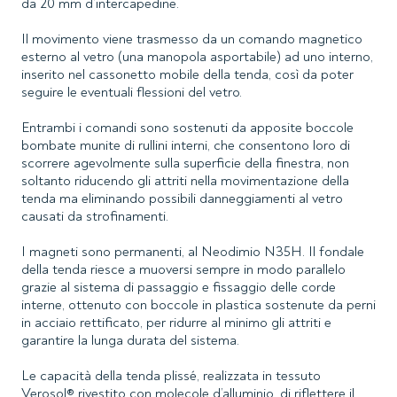
da 20 mm d’intercapedine.
Il movimento viene trasmesso da un comando magnetico
esterno al vetro (una manopola asportabile) ad uno interno,
inserito nel cassonetto mobile della tenda, così da poter
seguire le eventuali flessioni del vetro.
Entrambi i comandi sono sostenuti da apposite boccole
bombate munite di rullini interni, che consentono loro di
scorrere agevolmente sulla superficie della finestra, non
soltanto riducendo gli attriti nella movimentazione della
tenda ma eliminando possibili danneggiamenti al vetro
causati da strofinamenti.
I magneti sono permanenti, al Neodimio N35H. Il fondale
della tenda riesce a muoversi sempre in modo parallelo
grazie al sistema di passaggio e fissaggio delle corde
interne, ottenuto con boccole in plastica sostenute da perni
in acciaio rettificato, per ridurre al minimo gli attriti e
garantire la lunga durata del sistema.
Le capacità della tenda plissé, realizzata in tessuto
Verosol® rivestito con molecole d’alluminio, di riflettere il